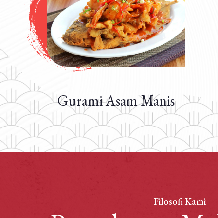
Gurami Asam Manis
Filosofi Kami