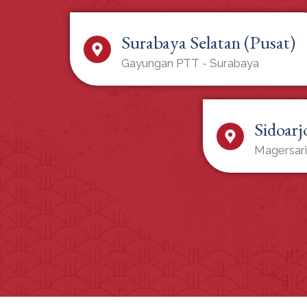
Surabaya Selatan (Pusat)
Gayungan PTT - Surabaya
Sidoarj
Magersari