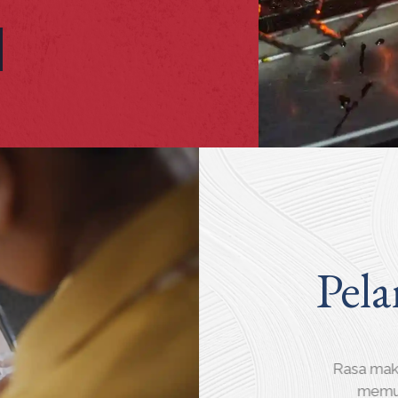
Pel
a makanan di sini benar-benar otentik. Sangat
Restoran
memuaskan untuk lidah dan perut. Sangat
Menunya