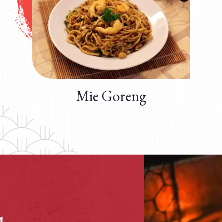
Mie Goreng